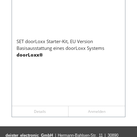
SET doorLoxx Starter-Kit, EU Version
Basisausstattung eines doorLoxx Systems
doorLoxx®
Details
Anmelden
deister electronic GmbH
| Hermann-Bahlsen-Str. 11 | 30890