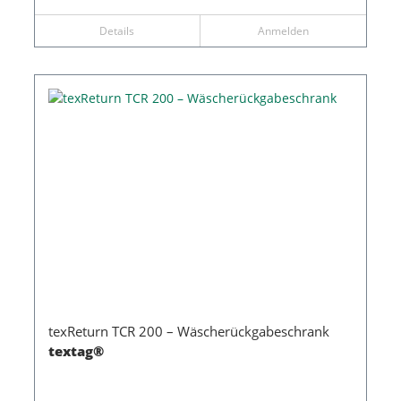
Details
Anmelden
texReturn TCR 200 – Wäscherückgabeschrank
textag®