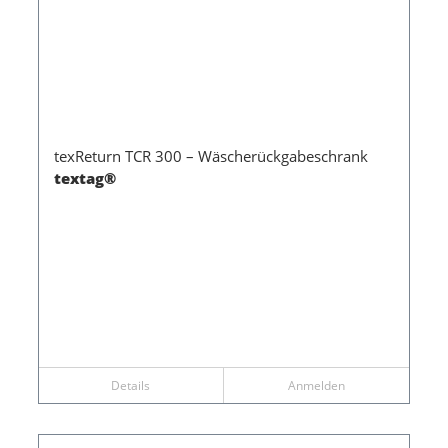
texReturn TCR 300 – Wäscherückgabeschrank
textag®
Details
Anmelden