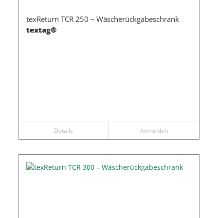
texReturn TCR 250 – Wäscherückgabeschrank
textag®
Details
Anmelden