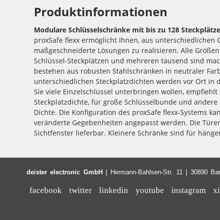
Produktinformationen
Modulare Schlüsselschränke mit bis zu 128 Steckplätz
proxSafe flexx ermöglicht Ihnen, aus unterschiedliche
Fachanlagen aufgestellt werden kann. In jedem flexx-Stahlsch
maßgeschneiderte Lösungen zu realisieren. Alle Größen
Pufferbatterie sowie die elektronische Steuerung all
Schlüssel-Steckplätzen und mehreren tausend sind mac
enthalten. Der integrierte Stromsparmodus sorgt fü
bestehen aus robusten Stahlschränken in neutraler Farb
Pufferbatterie. Das Terminal sowie die verschiedenen keyPane
unterschiedlichen Steckplatzdichten werden vor Ort in
Stecker mit der Steuerplatine im flexx-Gehäuse verb
Sie viele Einzelschlüssel unterbringen wollen, empfiehlt
Nachrüstung sehr einfach gestaltet. Eine zusätzliche Servicetü
Steckplatzdichte, für große Schlüsselbunde und andere
leichten Zugriff zu allen Bauteilen sowie die gegebene
Dichte. Die Konfiguration des proxSafe flexx-Systems kan
entsprechenden proxCylinders. Jedes proxSafe Gehäuse
veränderte Gegebenheiten angepasst werden. Die Türe
Sichtfenster lieferbar. Kleinere Schränke sind für hän
deister electronic GmbH
| Hermann-Bahlsen-Str. 11 | 30890 B
facebook
twitter
linkedin
youtube
instagram
x