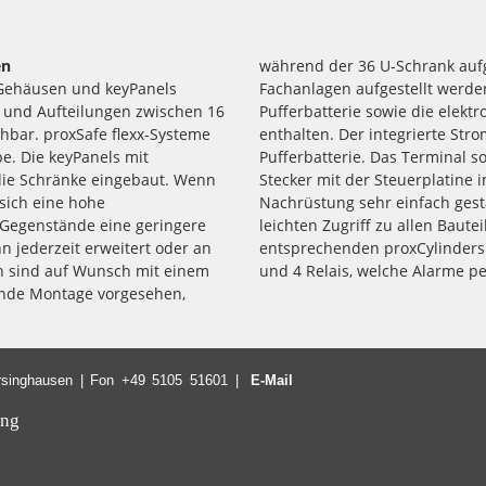
en
während der 36 U-Schrank aufg
n Gehäusen und keyPanels
rank ist ein Netzteil, die
 und Aufteilungen zwischen 16
er anschließbaren Komponenten
hbar. proxSafe flexx-Systeme
r die optimale Nutzung der
e. Die keyPanels mit
ls werden einfach über
 die Schränke eingebaut. Wenn
unden, welches vor allem die
 sich eine hohe
r ermöglicht den
 Gegenstände eine geringere
nfalls nötige Notöffnung des
n jederzeit erweitert oder an
 ist besitzt Tamperkontakte
n sind auf Wunsch mit einem
und 4 Relais, welche Alarme pe
gende Montage vorgesehen,
arsinghausen | Fon +49 5105 51601 |
E-Mail
ing